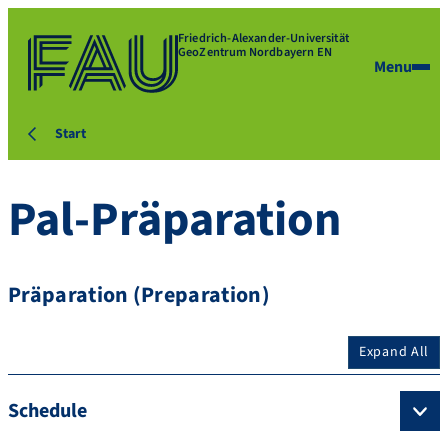
Friedrich-Alexander-Universität
GeoZentrum Nordbayern EN
Menu
Start
Pal-Präparation
Präparation (Preparation)
Expand All
Schedule