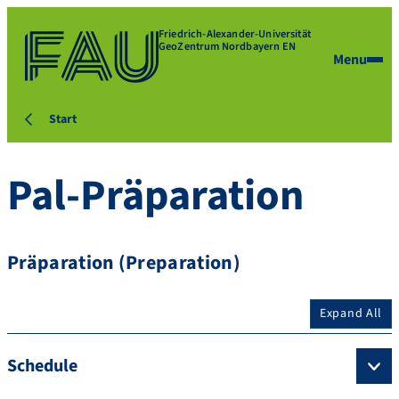
Friedrich-Alexander-Universität
GeoZentrum Nordbayern EN
Menu
Start
Pal-Präparation
Präparation (Preparation)
Expand All
Schedule