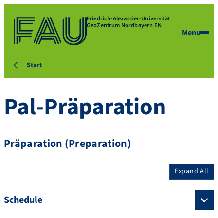
Friedrich-Alexander-Universität
GeoZentrum Nordbayern EN
Menu
Start
Pal-Präparation
Präparation (Preparation)
Expand All
Schedule