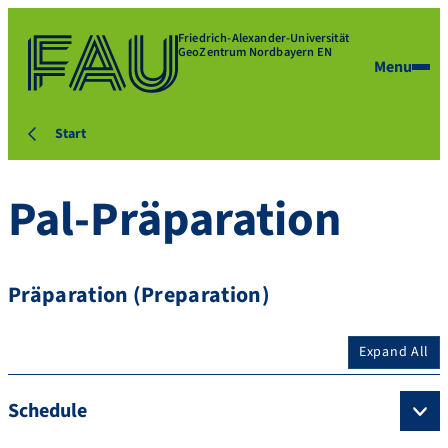
Friedrich-Alexander-Universität
GeoZentrum Nordbayern EN
Menu
Start
Pal-Präparation
Präparation (Preparation)
Expand All
Schedule