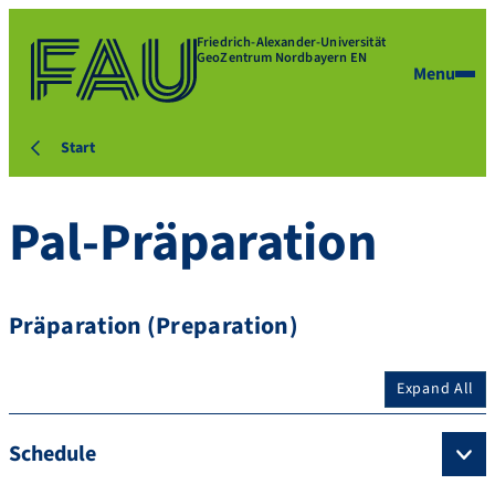
Friedrich-Alexander-Universität
GeoZentrum Nordbayern EN
Menu
Start
Pal-Präparation
Präparation (Preparation)
Expand All
Schedule