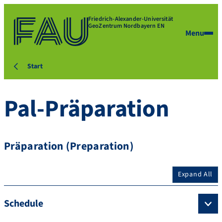
Friedrich-Alexander-Universität
GeoZentrum Nordbayern EN
Menu
Start
Pal-Präparation
Präparation (Preparation)
Expand All
Schedule