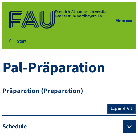
Friedrich-Alexander-Universität
GeoZentrum Nordbayern EN
Menu
Start
Pal-Präparation
Präparation (Preparation)
Expand All
Schedule