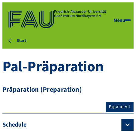
Friedrich-Alexander-Universität
GeoZentrum Nordbayern EN
Menu
Start
Pal-Präparation
Präparation (Preparation)
Expand All
Schedule