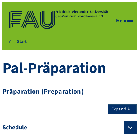
Friedrich-Alexander-Universität
GeoZentrum Nordbayern EN
Menu
Start
Pal-Präparation
Präparation (Preparation)
Expand All
Schedule