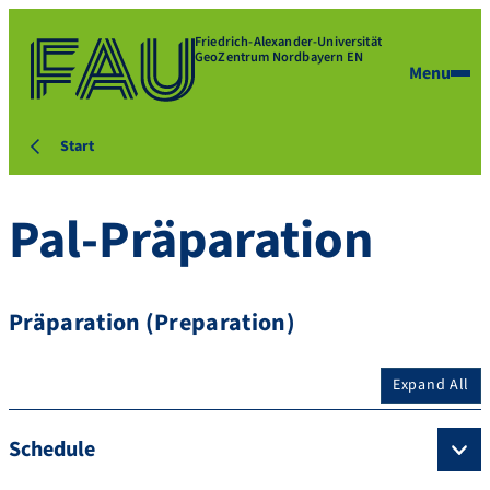
Friedrich-Alexander-Universität
GeoZentrum Nordbayern EN
Menu
Start
Pal-Präparation
Präparation (Preparation)
Expand All
Schedule