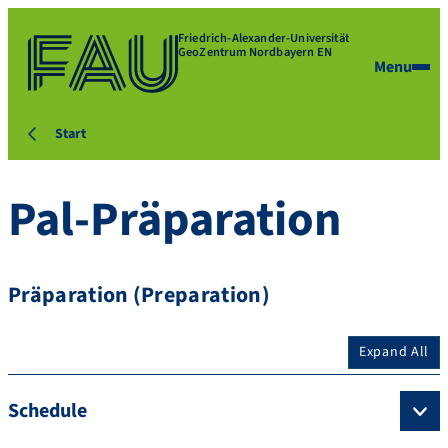
Friedrich-Alexander-Universität
GeoZentrum Nordbayern EN
Menu
Start
Pal-Präparation
Präparation (Preparation)
Expand All
Schedule