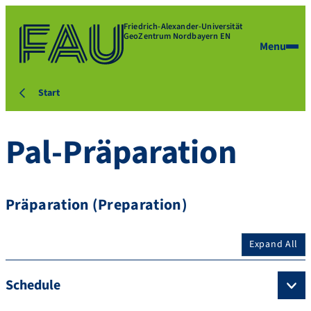
Friedrich-Alexander-Universität
GeoZentrum Nordbayern EN
Menu
Start
Pal-Präparation
Präparation (Preparation)
Expand All
Schedule