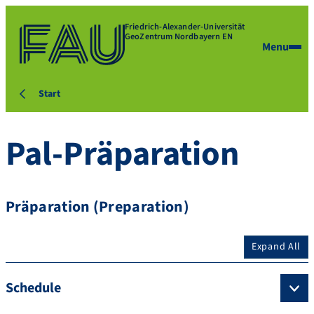
Friedrich-Alexander-Universität
GeoZentrum Nordbayern EN
Menu
Start
Pal-Präparation
Präparation (Preparation)
Expand All
Schedule