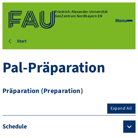
Friedrich-Alexander-Universität
GeoZentrum Nordbayern EN
Menu
Start
Pal-Präparation
Präparation (Preparation)
Expand All
Schedule