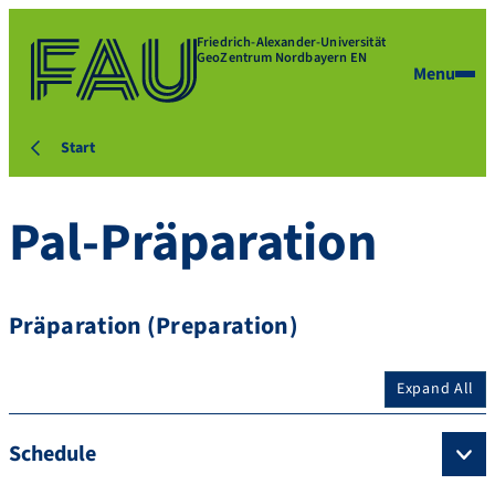
Friedrich-Alexander-Universität
GeoZentrum Nordbayern EN
Menu
Start
Pal-Präparation
Präparation (Preparation)
Expand All
Schedule