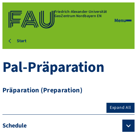
Friedrich-Alexander-Universität
GeoZentrum Nordbayern EN
Menu
Start
Pal-Präparation
Präparation (Preparation)
Expand All
Schedule