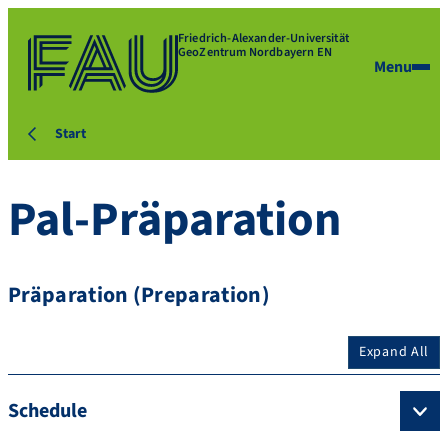
Friedrich-Alexander-Universität
GeoZentrum Nordbayern EN
Menu
Start
Pal-Präparation
Präparation (Preparation)
Expand All
Schedule