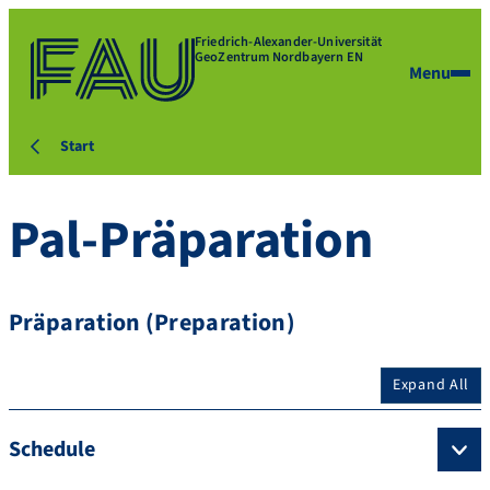
Friedrich-Alexander-Universität
GeoZentrum Nordbayern EN
Menu
Start
Pal-Präparation
Präparation (Preparation)
Expand All
Schedule