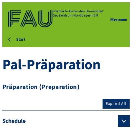
Friedrich-Alexander-Universität
GeoZentrum Nordbayern EN
Menu
Start
Pal-Präparation
Präparation (Preparation)
Expand All
Schedule