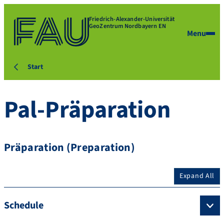
Friedrich-Alexander-Universität
GeoZentrum Nordbayern EN
Menu
Start
Pal-Präparation
Präparation (Preparation)
Expand All
Schedule