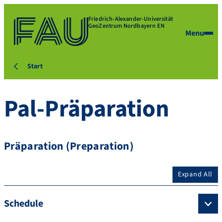
Friedrich-Alexander-Universität
GeoZentrum Nordbayern EN
Menu
Start
Pal-Präparation
Präparation (Preparation)
Expand All
Schedule