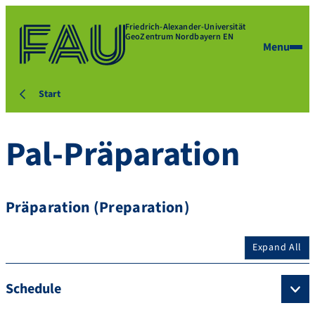
Friedrich-Alexander-Universität
GeoZentrum Nordbayern EN
Menu
Start
Pal-Präparation
Präparation (Preparation)
Expand All
Schedule