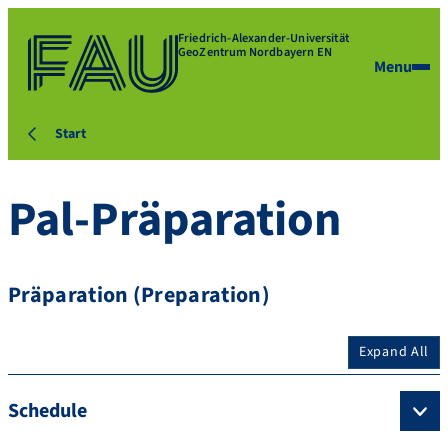
Friedrich-Alexander-Universität
GeoZentrum Nordbayern EN
Menu
Start
Pal-Präparation
Präparation (Preparation)
Expand All
Schedule