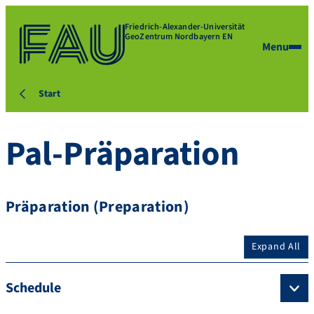
Friedrich-Alexander-Universität
GeoZentrum Nordbayern EN
Menu
Start
Pal-Präparation
Präparation (Preparation)
Expand All
Schedule