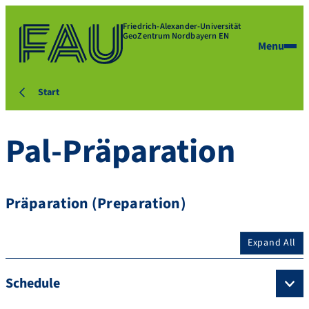
Friedrich-Alexander-Universität
GeoZentrum Nordbayern EN
Menu
Start
Pal-Präparation
Präparation (Preparation)
Expand All
Schedule