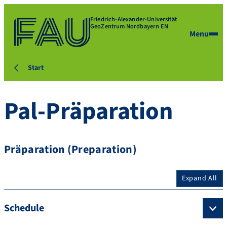
Friedrich-Alexander-Universität
GeoZentrum Nordbayern EN
Menu
Start
Pal-Präparation
Präparation (Preparation)
Expand All
Schedule