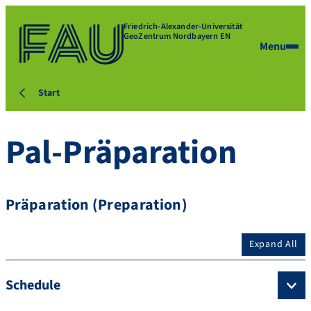
Friedrich-Alexander-Universität
GeoZentrum Nordbayern EN
Menu
Start
Pal-Präparation
Präparation (Preparation)
Expand All
Schedule