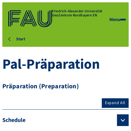
Friedrich-Alexander-Universität
GeoZentrum Nordbayern EN
Menu
Start
Pal-Präparation
Präparation (Preparation)
Expand All
Schedule