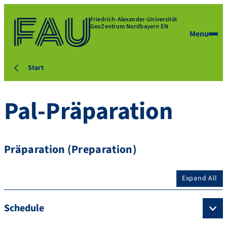
Friedrich-Alexander-Universität
GeoZentrum Nordbayern EN
Menu
Start
Pal-Präparation
Präparation (Preparation)
Expand All
Schedule