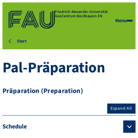
Friedrich-Alexander-Universität
GeoZentrum Nordbayern EN
Menu
Start
Pal-Präparation
Präparation (Preparation)
Expand All
Schedule