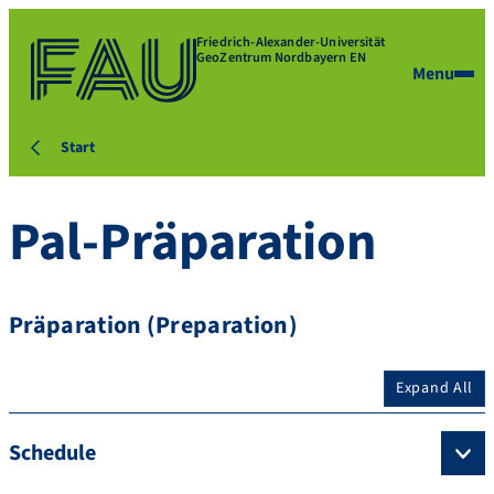
Friedrich-Alexander-Universität
GeoZentrum Nordbayern EN
Menu
Start
Pal-Präparation
Präparation (Preparation)
Expand All
Schedule