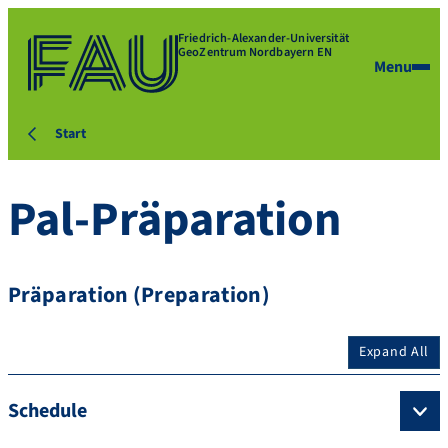
Friedrich-Alexander-Universität
GeoZentrum Nordbayern EN
Menu
Start
Pal-Präparation
Präparation (Preparation)
Expand All
Schedule