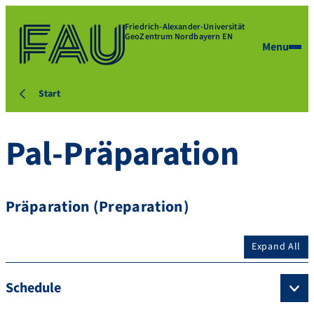
Friedrich-Alexander-Universität
GeoZentrum Nordbayern EN
Menu
Start
Pal-Präparation
Präparation (Preparation)
Expand All
Schedule