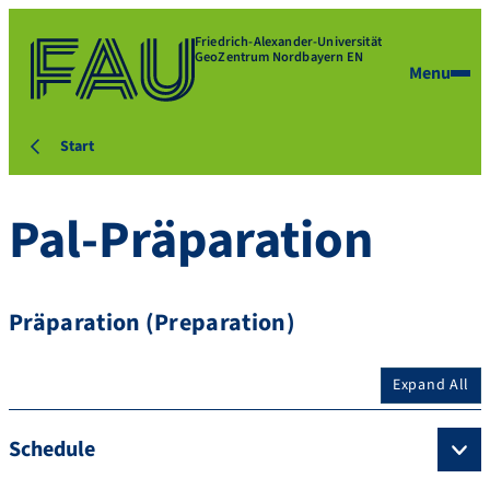
Friedrich-Alexander-Universität
GeoZentrum Nordbayern EN
Menu
Start
Pal-Präparation
Präparation (Preparation)
Expand All
Schedule