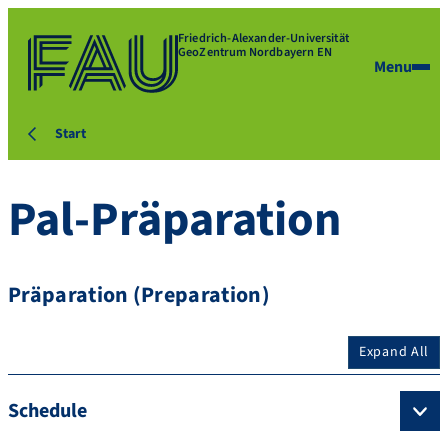
Friedrich-Alexander-Universität
GeoZentrum Nordbayern EN
Menu
Start
Pal-Präparation
Präparation (Preparation)
Expand All
Schedule