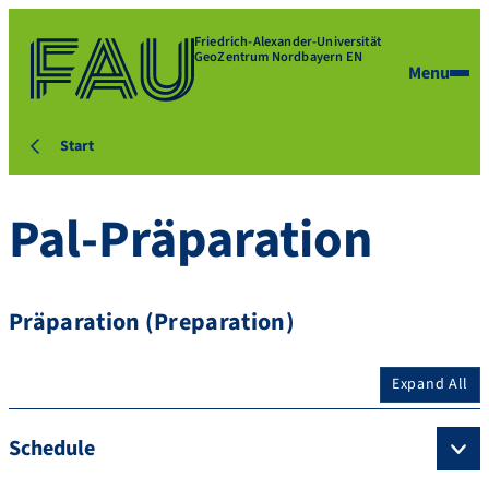
Friedrich-Alexander-Universität
GeoZentrum Nordbayern EN
Menu
Start
Pal-Präparation
Präparation (Preparation)
Expand All
Schedule