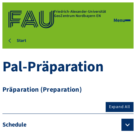
Friedrich-Alexander-Universität
GeoZentrum Nordbayern EN
Menu
Start
Pal-Präparation
Präparation (Preparation)
Expand All
Schedule