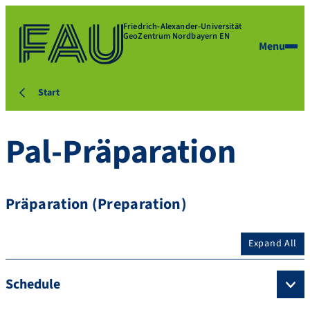
Friedrich-Alexander-Universität
GeoZentrum Nordbayern EN
Menu
Start
Pal-Präparation
Präparation (Preparation)
Expand All
Schedule